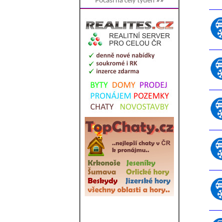
Počasí na celý týden
»»