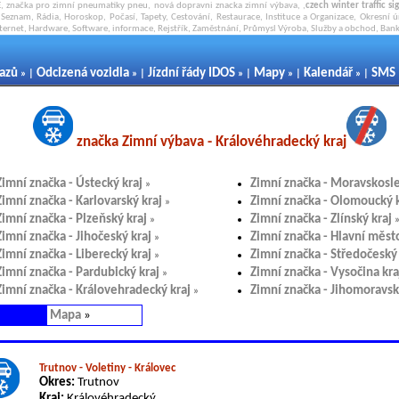
, značka pro zimní pneumatiky pneu, nová dopravni znacka zimní výbava, ,
czech winter traffic sig
Seznam, Rádia, Horoskop, Počasí, Tapety, Cestování, Restaurace, Instituce a Organizace, Okresní ú
nternet, Hardware, Software, informace, Rejstřík, Zaměstnání, Průmysl Výroba, Služby a obchod, Banky
kazů
Odcizená vozidla
Jízdní řády IDOS
Mapy
Kalendář
SMS
» |
» |
» |
» |
» |
značka Zimní výbava - Královéhradecký kraj
Zimní značka - Ústecký kraj
Zimní značka - Moravskosle
»
Zimní značka - Karlovarský kraj
Zimní značka - Olomoucký k
»
Zimní značka - Plzeňský kraj
Zimní značka - Zlínský kraj
»
Zimní značka - Jihočeský kraj
Zimní značka - Hlavní měst
»
Zimní značka - Liberecký kraj
Zimní značka - Středočeský 
»
Zimní značka - Pardubický kraj
Zimní značka - Vysočina kra
»
Zimní značka - Královehradecký kraj
Zimní značka - Jihomoravsk
»
Mapa
»
Trutnov - Voletiny - Královec
Okres:
Trutnov
Kraj:
Královéhradecký