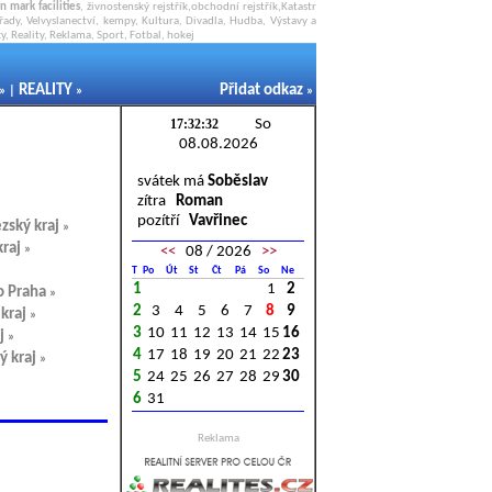
n mark facilities
, živnostenský rejstřík,obchodní rejstřík,Katastr
řady, Velvyslanectví,
kempy
, Kultura, Divadla, Hudba, Výstavy a
, Reality, Reklama, Sport, Fotbal, hokej
REALITY
Přidat odkaz
» |
»
»
So
08.08.2026
svátek má
Soběslav
zítra
Roman
pozítří
Vavřinec
zský kraj
»
raj
»
<<
08 / 2026
>>
»
T
Po
Út
St
Čt
Pá
So
Ne
1
1
2
o Praha
»
2
3
4
5
6
7
8
9
kraj
»
3
10
11
12
13
14
15
16
j
»
4
17
18
19
20
21
22
23
ý kraj
»
5
24
25
26
27
28
29
30
6
31
Reklama