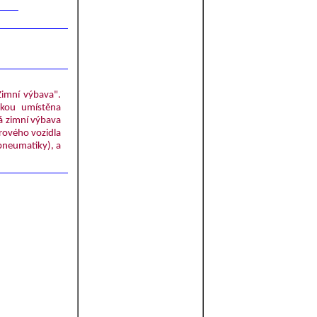
Zimní výbava".
čkou umístěna
á zimní výbava
rového vozidla
pneumatiky), a