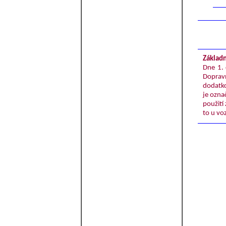
Základn
Dne 1. 
Doprav
dodatko
je ozna
použití
to u vo