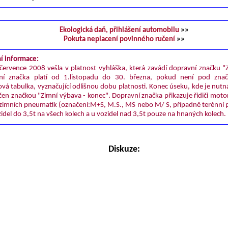
Ekologická daň, přihlášení automobilu
»»
Pokuta neplacení povinného ručení
»»
í informace:
července 2008 vešla v platnost vyhláška, která zavádí dopravní značku "
ní značka platí od 1.listopadu do 30. března, pokud není pod zna
vá tabulka, vyznačující odlišnou dobu platnosti. Konec úseku, kde je nutn
čen značkou "Zimní výbava - konec". Dopravní značka přikazuje řidiči moto
 zimních pneumatik (označení:M+S, M.S., MS nebo M/ S, případně terénní 
zidel do 3,5t na všech kolech a u vozidel nad 3,5t pouze na hnaných kolech.
Diskuze: