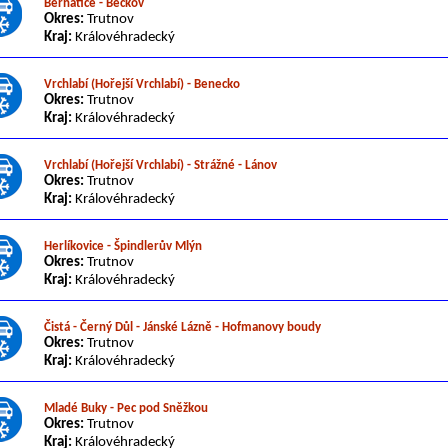
Bernatice - Bečkov
Okres:
Trutnov
Kraj:
Královéhradecký
Vrchlabí (Hořejší Vrchlabí) - Benecko
Okres:
Trutnov
Kraj:
Královéhradecký
Vrchlabí (Hořejší Vrchlabí) - Strážné - Lánov
Okres:
Trutnov
Kraj:
Královéhradecký
Herlíkovice - Špindlerův Mlýn
Okres:
Trutnov
Kraj:
Královéhradecký
Čistá - Černý Důl - Jánské Lázně - Hofmanovy boudy
Okres:
Trutnov
Kraj:
Královéhradecký
Mladé Buky - Pec pod Sněžkou
Okres:
Trutnov
Kraj:
Královéhradecký