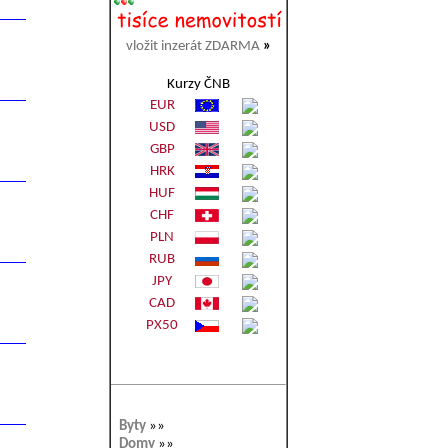
vložit inzerát ZDARMA
»
Kurzy ČNB
EUR
USD
GBP
HRK
HUF
CHF
PLN
RUB
JPY
CAD
PX50
Byty
»»
Domy
»»