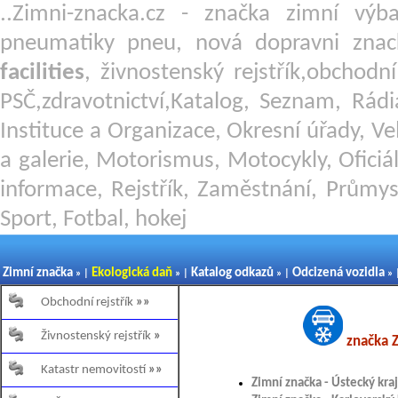
..Zimni-znacka.cz - značka zimní v
pneumatiky pneu, nová dopravni znac
facilities
, živnostenský rejstřík,obchodn
PSČ,zdravotnictví,Katalog, Seznam, Rádi
Instituce a Organizace, Okresní úřady, Ve
a galerie, Motorismus, Motocykly, Oficiál
informace, Rejstřík, Zaměstnání, Průmys
Sport, Fotbal, hokej
Zimní značka
Ekologická daň
Katalog odkazů
Odcizená vozidla
» |
» |
» |
» 
Obchodní rejstřík
»»
Živnostenský rejstřík
»
značka Z
Katastr nemovitostí
»»
Zimní značka - Ústecký kraj