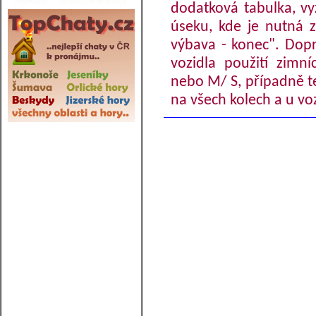
dodatková tabulka, vy
úseku, kde je nutná 
výbava - konec". Dopr
vozidla použití zimn
nebo M/ S, případně te
na všech kolech a u vo