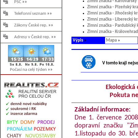
Zimní značka - Karlovarský 
PSČ
»»
Zimní značka - Plzeňský kra
Zimní značka - Jihočeský kr
Telefonní seznam
»»
Zimní značka - Liberecký kr
Zákony České rep.
»»
Zimní značka - Pardubický 
Zimní značka - Královehrad
Adresy v České rep.
»»
Výpis
»
Mapa
»
V tomto kraji nejs
Počasí na celý týden
»»
Ekologická 
Pokuta ne
Základní informace:
Dne 1. července 2008 
dopravní značku "Zi
1.listopadu do 30. b