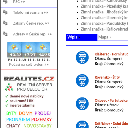
Zimní značka - Karlovarský 
PSČ
»»
Zimní značka - Plzeňský kra
Zimní značka - Jihočeský kr
Telefonní seznam
»»
Zimní značka - Liberecký kr
Zákony České rep.
»»
Zimní značka - Pardubický 
Zimní značka - Královehrad
Adresy v České rep.
»»
Výpis
»
Mapa
»
Klášterec - Horní St
Okres:
Šumperk
Kraj:
Olomoucký
Počasí na celý týden
»»
Rovensko - Štíty
Okres:
Šumperk
Kraj:
Olomoucký
Olšovec - Partutovice
Okres:
Přerov
Kraj:
Olomoucký
Dětřichov - Dolní Údo