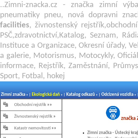
..Zimni-znacka.cz - značka zimní v
pneumatiky pneu, nová dopravni znac
facilities
, živnostenský rejstřík,obchodn
PSČ,zdravotnictví,Katalog, Seznam, Rádi
Instituce a Organizace, Okresní úřady, Ve
a galerie, Motorismus, Motocykly, Oficiál
informace, Rejstřík, Zaměstnání, Průmys
Sport, Fotbal, hokej
Zimní značka
Ekologická daň
Katalog odkazů
Odcizená vozidla
» |
» |
» |
» 
Obchodní rejstřík
»»
Živnostenský rejstřík
»
značka 
Katastr nemovitostí
»»
Zimní značka - Ústecký kraj