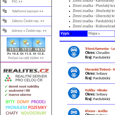
Zimní značka - Karlovarský 
PSČ
»»
Zimní značka - Plzeňský kra
Zimní značka - Jihočeský kr
Telefonní seznam
»»
Zimní značka - Liberecký kr
Zákony České rep.
»»
Zimní značka - Pardubický 
Zimní značka - Královehrad
Adresy v České rep.
»»
Výpis
»
Mapa
»
Trhová Kamenice - Lu
Okres:
Chrudim
Kraj:
Pardubický
Počasí na celý týden
»»
Moravská Třebová - 
Okres:
Svitavy
Kraj:
Pardubický
Polička - Hlinsko
Okres:
Svitavy
Kraj:
Pardubický
Křenov - Jevíčko