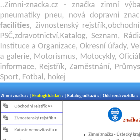
..Zimni-znacka.cz - značka zimní v
pneumatiky pneu, nová dopravni znac
facilities
, živnostenský rejstřík,obchodn
PSČ,zdravotnictví,Katalog, Seznam, Rádi
Instituce a Organizace, Okresní úřady, Ve
a galerie, Motorismus, Motocykly, Oficiál
informace, Rejstřík, Zaměstnání, Průmys
Sport, Fotbal, hokej
Zimní značka
Ekologická daň
Katalog odkazů
Odcizená vozidla
» |
» |
» |
» 
Obchodní rejstřík
»»
Živnostenský rejstřík
»
značka Z
Katastr nemovitostí
»»
Zimní značka - Ústecký kraj