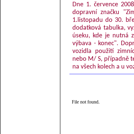
Dne 1. července 2008 
dopravní značku "Zi
1.listopadu do 30. b
dodatková tabulka, vy
úseku, kde je nutná 
výbava - konec". Dopr
vozidla použití zimn
nebo M/ S, případně te
na všech kolech a u vo