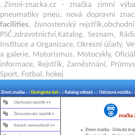
..Zimni-znacka.cz - značka zimní v
pneumatiky pneu, nová dopravni znac
facilities
, živnostenský rejstřík,obchodn
PSČ,zdravotnictví,Katalog, Seznam, Rádi
Instituce a Organizace, Okresní úřady, Ve
a galerie, Motorismus, Motocykly, Oficiál
informace, Rejstřík, Zaměstnání, Průmys
Sport, Fotbal, hokej
Zimní značka
Ekologická daň
Katalog odkazů
Odcizená vozidla
» |
» |
» |
» 
Obchodní rejstřík
»»
Živnostenský rejstřík
»
značka Z
Katastr nemovitostí
»»
Zimní značka - Ústecký kraj