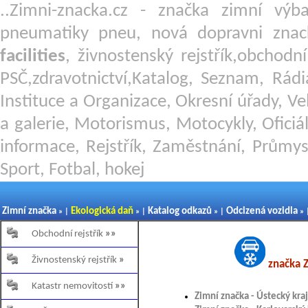
..Zimni-znacka.cz - značka zimní v
pneumatiky pneu, nová dopravni znac
facilities
, živnostenský rejstřík,obchodn
PSČ,zdravotnictví,Katalog, Seznam, Rádi
Instituce a Organizace, Okresní úřady, Ve
a galerie, Motorismus, Motocykly, Oficiál
informace, Rejstřík, Zaměstnání, Průmys
Sport, Fotbal, hokej
Zimní značka
Ekologická daň
Katalog odkazů
Odcizená vozidla
» |
» |
» |
» 
Obchodní rejstřík
»»
Živnostenský rejstřík
»
značka Z
Katastr nemovitostí
»»
Zimní značka - Ústecký kraj