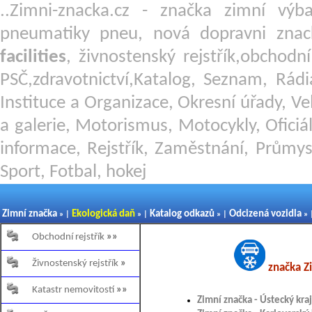
..Zimni-znacka.cz - značka zimní v
pneumatiky pneu, nová dopravni znac
facilities
, živnostenský rejstřík,obchodn
PSČ,zdravotnictví,Katalog, Seznam, Rádi
Instituce a Organizace, Okresní úřady, Ve
a galerie, Motorismus, Motocykly, Oficiál
informace, Rejstřík, Zaměstnání, Průmys
Sport, Fotbal, hokej
Zimní značka
Ekologická daň
Katalog odkazů
Odcizená vozidla
» |
» |
» |
» 
Obchodní rejstřík
»»
Živnostenský rejstřík
»
značka Zi
Katastr nemovitostí
»»
Zimní značka - Ústecký kraj