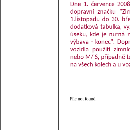
Dne 1. července 2008 
dopravní značku "Zi
1.listopadu do 30. b
dodatková tabulka, vy
úseku, kde je nutná 
výbava - konec". Dopr
vozidla použití zimn
nebo M/ S, případně te
na všech kolech a u vo